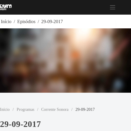
Pular
para
o
conteúdo
Início
/
Episódios
/
29-09-2017
Início
/
Programas
/
Corrente Sonora
/
29-09-2017
29-09-2017