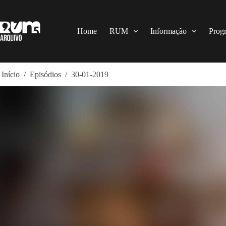
Pular
para
o
conteúdo
Home
RUM
Informação
Prog
Início
/
Episódios
/
30-01-2019