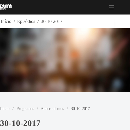
Pular
para
o
conteúdo
Início
/
Episódios
/
30-10-2017
Início
/
Programas
/
Anacronismos
/
30-10-2017
30-10-2017