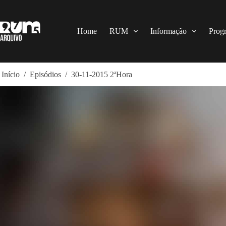
Pular
para
o
conteúdo
Home
RUM
Informação
Prog
Início
/
Episódios
/
30-11-2015 2ªHora