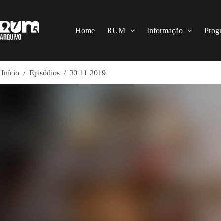
Pular
para
o
conteúdo
Home
RUM
Informação
Prog
Início
/
Episódios
/
30-11-2019