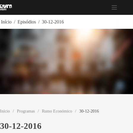
Pular
para
o
conteúdo
Início
/
Episódios
/
30-12-2016
Início
/
Programas
/
Rumo Económico
/
30-12-2016
30-12-2016