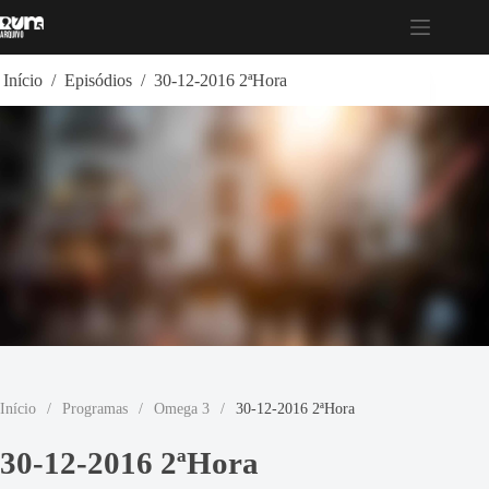
Pular
para
o
conteúdo
Início
/
Episódios
/
30-12-2016 2ªHora
Início
/
Programas
/
Omega 3
/
30-12-2016 2ªHora
30-12-2016 2ªHora