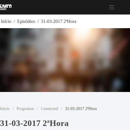
Pular
para
o
conteúdo
Início
/
Episódios
/
31-03-2017 2ªHora
Início
/
Programas
/
Connected
/
31-03-2017 2ªHora
31-03-2017 2ªHora