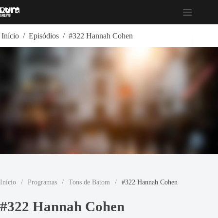
Pular
para
o
conteúdo
Início
/
Episódios
/
#322 Hannah Cohen
Início
/
Programas
/
Tons de Batom
/
#322 Hannah Cohen
#322 Hannah Cohen