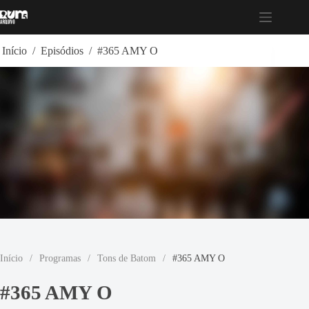
Pular
para
o
conteúdo
Início
/
Episódios
/
#365 AMY O
Início
/
Programas
/
Tons de Batom
/
#365 AMY O
#365 AMY O