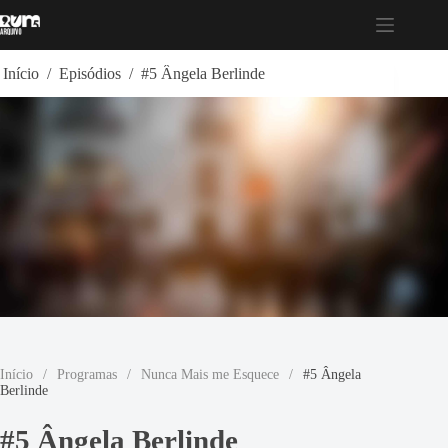
Pular
para
o
conteúdo
Início
/
Episódios
/
#5 Ângela Berlinde
Início
/
Programas
/
Nunca Mais me Esquece
/
#5 Ângela
Berlinde
#5 Ângela Berlinde