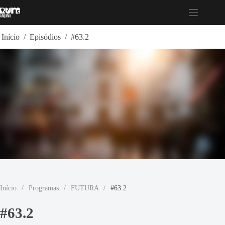
Pular
para
o
conteúdo
Início
/
Episódios
/
#63.2
Início
/
Programas
/
FUTURA
/
#63.2
#63.2