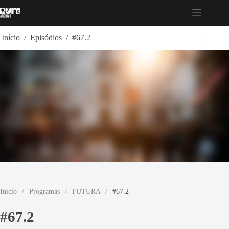
Pular
para
o
conteúdo
Início
/
Episódios
/
#67.2
Início
/
Programas
/
FUTURA
/
#67.2
#67.2