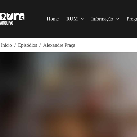
Pular
para
o
conteúdo
Home
RUM
Informação
Prog
Início
/
Episódios
/
Alexandre Praça