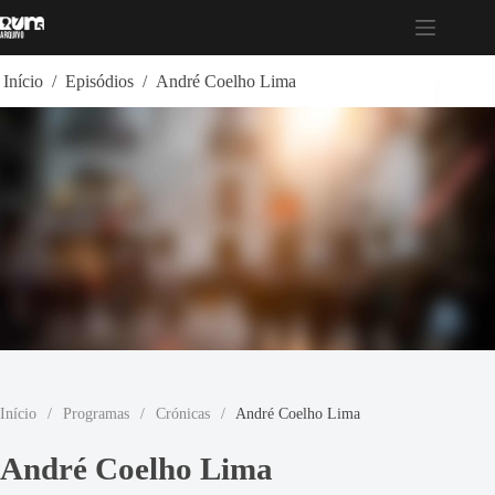
Pular
para
o
conteúdo
Início
/
Episódios
/
André Coelho Lima
Início
/
Programas
/
Crónicas
/
André Coelho Lima
André Coelho Lima