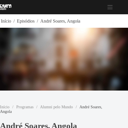
Pular
para
o
conteúdo
Início
/
Episódios
/
André Soares, Angola
Início
/
Programas
/
Alumni pelo Mundo
/
André Soares,
Angola
André Soares, Angola