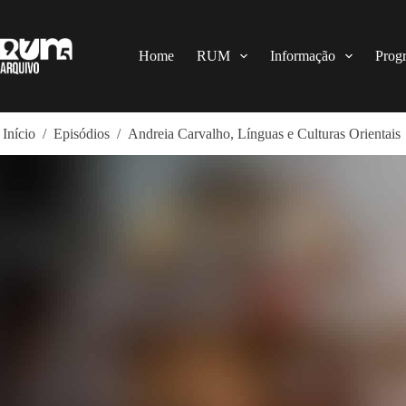
Pular
para
o
conteúdo
Home
RUM
Informação
Prog
Início
/
Episódios
/
Andreia Carvalho, Línguas e Culturas Orientais