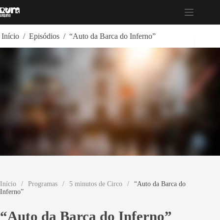
Pular
para
o
conteúdo
Início
/
Episódios
/
“Auto da Barca do Inferno”
Início
/
Programas
/
5 minutos de Circo
/
“Auto da Barca do
Inferno”
“Auto da Barca do Inferno”