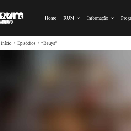
Pular
para
o
conteúdo
Home
RUM
Informação
Prog
Início
/
Episódios
/
“Beuys”