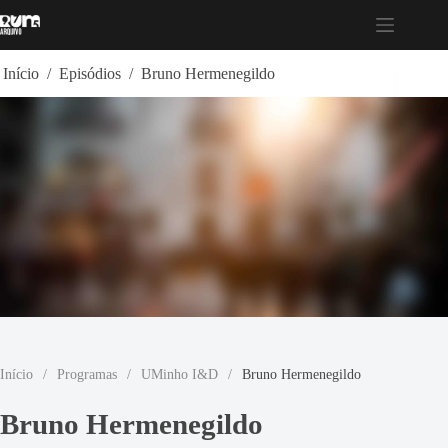
Pular
para
o
conteúdo
Início
/
Episódios
/
Bruno Hermenegildo
Início
/
Programas
/
UMinho I&D
/
Bruno Hermenegildo
Bruno Hermenegildo