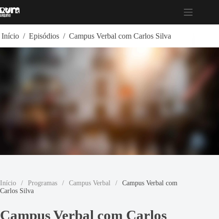
Pular
para
o
conteúdo
Início
/
Episódios
/
Campus Verbal com Carlos Silva
Início
/
Programas
/
Campus Verbal
/
Campus Verbal com
Carlos Silva
Campus Verbal com Carlos