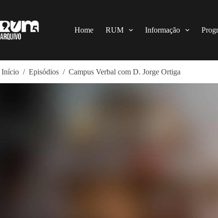
Pular
para
o
conteúdo
Home
RUM
Informação
Prog
Início
/
Episódios
/
Campus Verbal com D. Jorge Ortiga