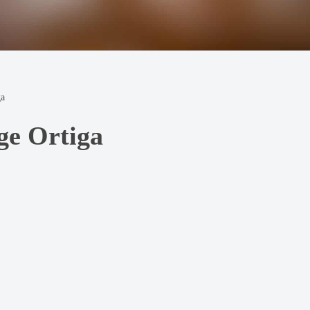
ga
ge Ortiga