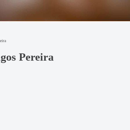
eira
os Pereira