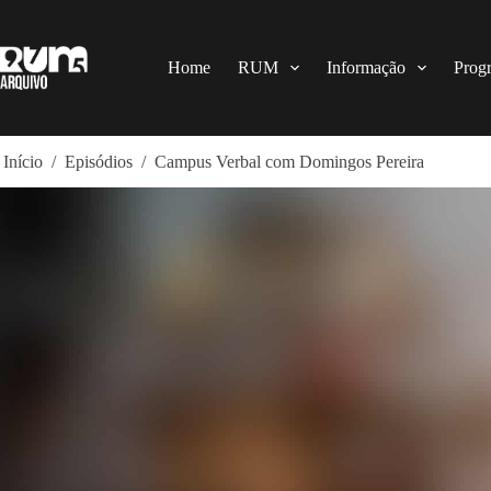
Pular
para
o
conteúdo
Home
RUM
Informação
Prog
Início
/
Episódios
/
Campus Verbal com Domingos Pereira