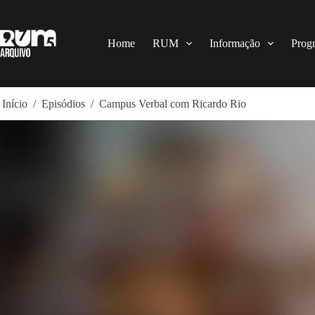
Pular
para
o
conteúdo
Home
RUM
Informação
Prog
Início
/
Episódios
/
Campus Verbal com Ricardo Rio