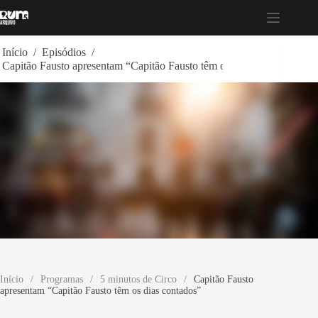
Pular
para
o
conteúdo
Início
/
Episódios
/
Capitão Fausto apresentam “Capitão Fausto têm os dias contados”
Início
/
Programas
/
5 minutos de Circo
/
Capitão Fausto
apresentam “Capitão Fausto têm os dias contados”