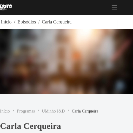
Pular
para
o
conteúdo
Início
/
Episódios
/
Carla Cerqueira
Início
/
Programas
/
UMinho I&D
/
Carla Cerqueira
Carla Cerqueira