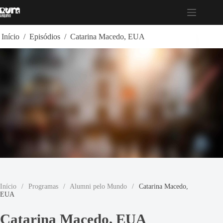
Pular
para
o
conteúdo
Início
/
Episódios
/
Catarina Macedo, EUA
Início
/
Programas
/
Alumni pelo Mundo
/
Catarina Macedo,
EUA
Catarina Macedo, EUA