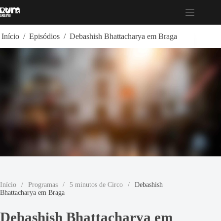
Pular
para
o
conteúdo
Início
/
Episódios
/
Debashish Bhattacharya em Braga
Início
/
Programas
/
5 minutos de Circo
/
Debashish
Bhattacharya em Braga
Debashish Bhattacharya em