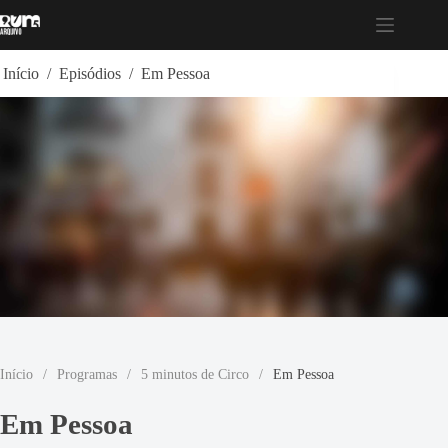
Pular
para
o
conteúdo
Início
/
Episódios
/
Em Pessoa
Início
/
Programas
/
5 minutos de Circo
/
Em Pessoa
Em Pessoa