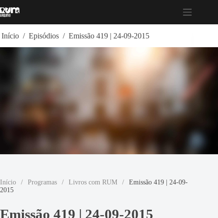
Pular
para
o
conteúdo
Início
/
Episódios
/
Emissão 419 | 24-09-2015
Início
/
Programas
/
Livros com RUM
/
Emissão 419 | 24-09-
2015
Emissão 419 | 24-09-2015