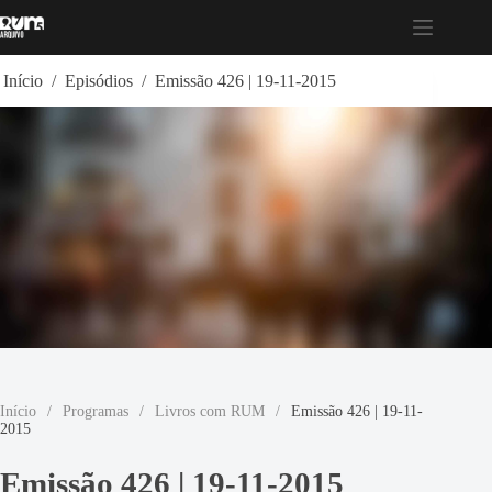
Pular
para
o
conteúdo
Início
/
Episódios
/
Emissão 426 | 19-11-2015
Início
/
Programas
/
Livros com RUM
/
Emissão 426 | 19-11-
2015
Emissão 426 | 19-11-2015