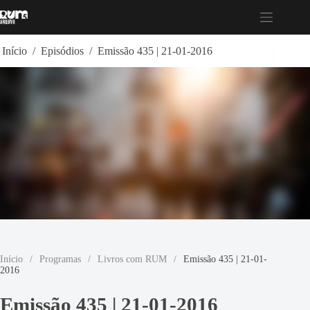
Pular
para
o
conteúdo
Início
/
Episódios
/
Emissão 435 | 21-01-2016
Início
/
Programas
/
Livros com RUM
/
Emissão 435 | 21-01-
2016
Emissão 435 | 21-01-2016