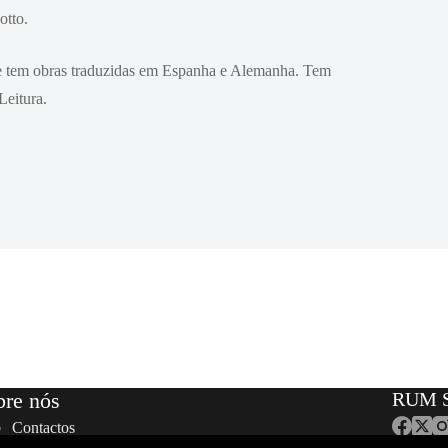
otto.
 e tem obras traduzidas em Espanha e Alemanha. Tem
Leitura.
bre nós
RUM S
Contactos
Equipa