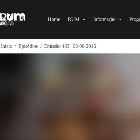
Pular
para
o
conteúdo
Home
RUM
Informação
Prog
Início
/
Episódios
/
Emissão 463 | 08-09-2016