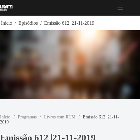
Pular
para
o
conteúdo
Início
/
Episódios
/
Emissão 612 |21-11-2019
Início
/
Programas
/
Livros com RUM
/
Emissão 612 |21-11-
2019
Emissão 612 |21-11-2019