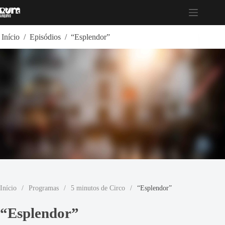
Pular
para
o
conteúdo
Início
/
Episódios
/
“Esplendor”
Início
/
Programas
/
5 minutos de Circo
/
“Esplendor”
“Esplendor”