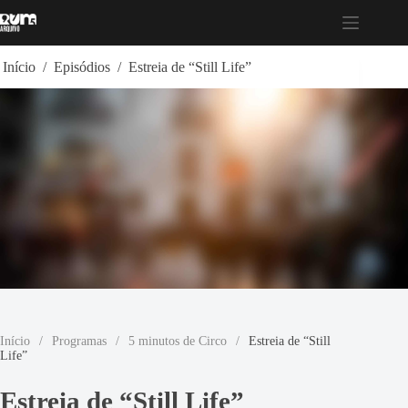
Pular
para
o
conteúdo
Início
/
Episódios
/
Estreia de “Still Life”
Início
/
Programas
/
5 minutos de Circo
/
Estreia de “Still
Life”
Estreia de “Still Life”