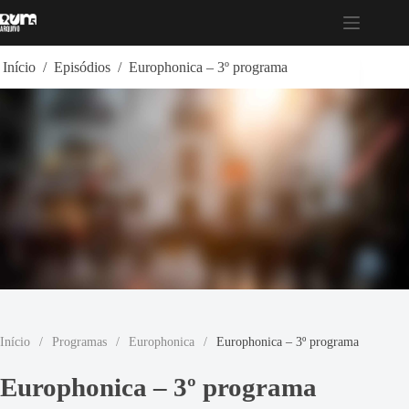
Pular
para
o
conteúdo
Início
/
Episódios
/
Europhonica – 3º programa
Início
/
Programas
/
Europhonica
/
Europhonica – 3º programa
Europhonica – 3º programa