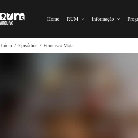
Pular
para
o
conteúdo
Home
RUM
Informação
Prog
Início
/
Episódios
/
Francisco Mota