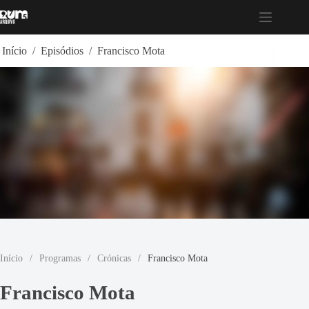
Pular
para
o
conteúdo
Início
/
Episódios
/
Francisco Mota
Início
/
Programas
/
Crónicas
/
Francisco Mota
Francisco Mota