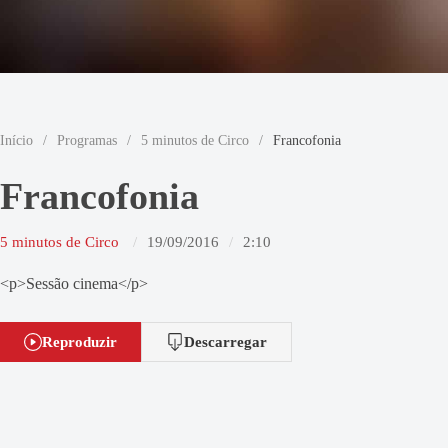
Início
/
Programas
/
5 minutos de Circo
/
Francofonia
Francofonia
5 minutos de Circo
19/09/2016
2:10
<p>Sessão cinema</p>
Reproduzir
Descarregar