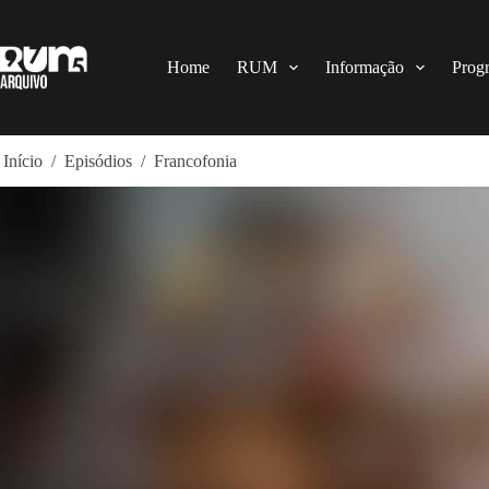
Pular
para
o
conteúdo
Home
RUM
Informação
Prog
Início
/
Episódios
/
Francofonia