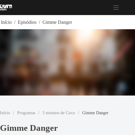
Pular
para
o
conteúdo
Início
/
Episódios
/
Gimme Danger
Início
/
Programas
/
5 minutos de Circo
/
Gimme Danger
Gimme Danger