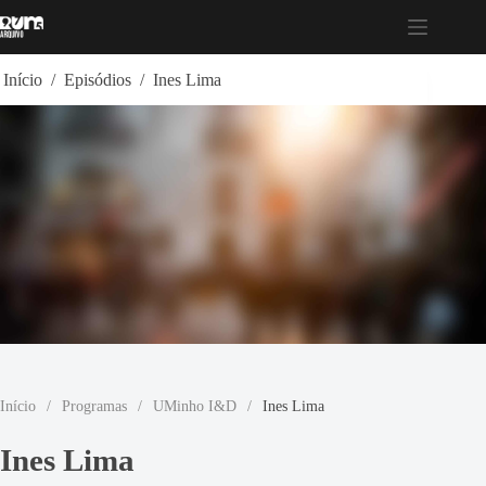
Pular
para
o
conteúdo
Início
/
Episódios
/
Ines Lima
Início
/
Programas
/
UMinho I&D
/
Ines Lima
Ines Lima