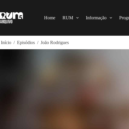
Pular
para
o
conteúdo
Home
RUM
Informação
Prog
Início
/
Episódios
/
João Rodrigues