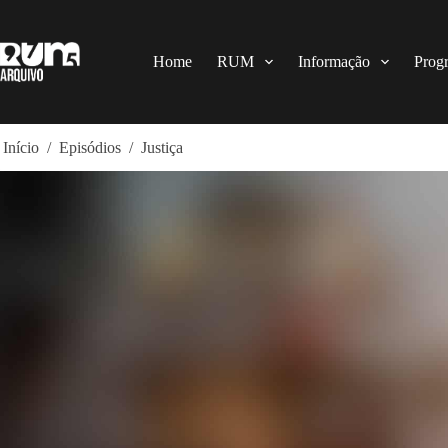
Pular
para
o
conteúdo
Home
RUM
Informação
Prog
Início
/
Episódios
/
Justiça