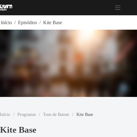
Pular
para
o
conteúdo
Início
/
Episódios
/
Kite Base
Início
/
Programas
/
Tons de Batom
/
Kite Base
Kite Base