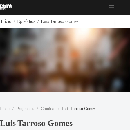
Pular
para
o
conteúdo
Início
/
Episódios
/
Luis Tarroso Gomes
Início
/
Programas
/
Crónicas
/
Luis Tarroso Gomes
Luis Tarroso Gomes