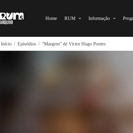
Pular
para
o
conteúdo
Home
RUM
Informação
Prog
Início
/
Episódios
/
“Margem” de Victor Hugo Pontes