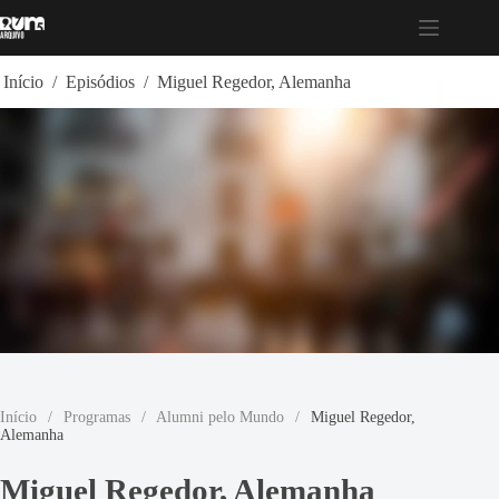
Pular
para
o
conteúdo
Início
/
Episódios
/
Miguel Regedor, Alemanha
Início
/
Programas
/
Alumni pelo Mundo
/
Miguel Regedor,
Alemanha
Miguel Regedor, Alemanha