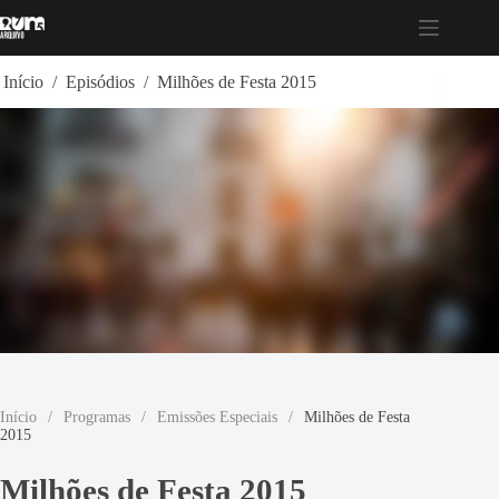
Pular
para
o
conteúdo
Início
/
Episódios
/
Milhões de Festa 2015
Início
/
Programas
/
Emissões Especiais
/
Milhões de Festa
2015
Milhões de Festa 2015