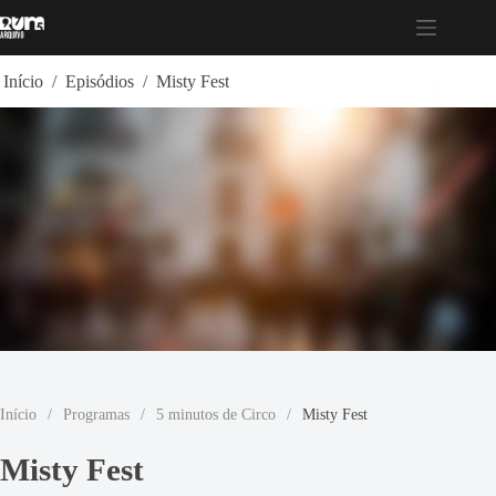
Pular
para
o
conteúdo
Início
/
Episódios
/
Misty Fest
Início
/
Programas
/
5 minutos de Circo
/
Misty Fest
Misty Fest